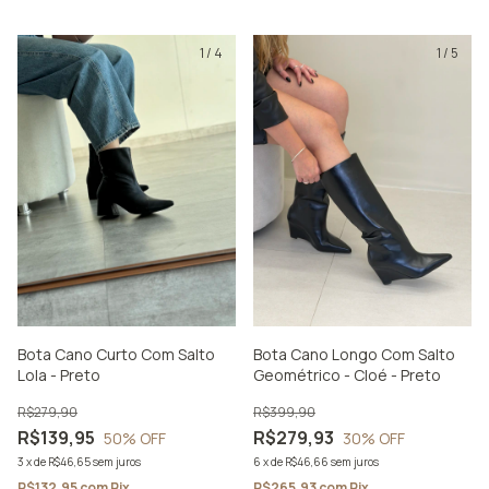
1
/
4
1
/
5
Bota Cano Curto Com Salto
Bota Cano Longo Com Salto
Lola - Preto
Geométrico - Cloé - Preto
R$279,90
R$399,90
R$139,95
R$279,93
50
% OFF
30
% OFF
3
x
de
R$46,65
sem juros
6
x
de
R$46,66
sem juros
R$132,95
com
Pix
R$265,93
com
Pix