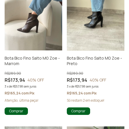
Bota Bico Fino Salto M0 Zoe -
Bota Bico Fino Salto M0 Zoe -
Marrom
Preto
R$289,90
R$289,90
R$173,94
R$173,94
40
% OFF
40
% OFF
3
x
de
R$57,98
sem juros
3
x
de
R$57,98
sem juros
R$165,24
com
Pix
R$165,24
com
Pix
Atenção, última peça!
Só restam
2
em estoque!
Comprar
Comprar