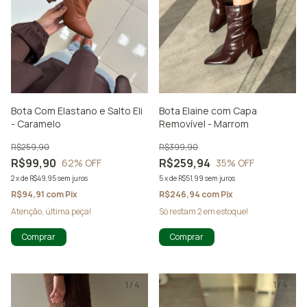
Bota Com Elastano e Salto Eli
Bota Elaine com Capa
- Caramelo
Removível - Marrom
R$259,90
R$399,90
R$99,90
R$259,94
62
% OFF
35
% OFF
2
x
de
R$49,95
sem juros
5
x
de
R$51,99
sem juros
R$94,91
com
Pix
R$246,94
com
Pix
Atenção, última peça!
Só restam
2
em estoque!
Comprar
Comprar
1
/
4
1
/
4