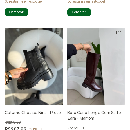
Só restam
4
em estoque!
Só restam
2
em estoque!
Comprar
Comprar
1
/
10
1
/
4
Coturno Chealse Nina - Preto
Bota Cano Longo Com Salto
Zara - Marrom
R$259,90
R$369,90
R$207,92
20
% OFF