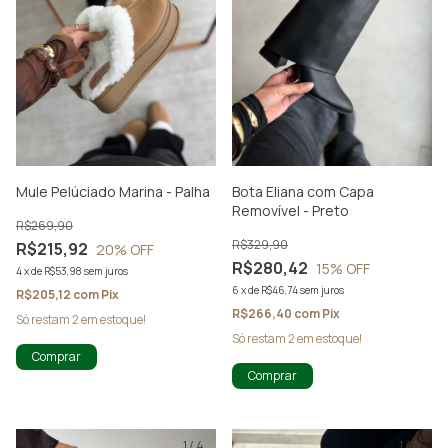
Mule Pelúciado Marina - Palha
Bota Eliana com Capa
Removível - Preto
R$269,90
R$329,90
R$215,92
20
% OFF
R$280,42
15
% OFF
4
x
de
R$53,98
sem juros
6
x
de
R$46,74
sem juros
R$205,12
com
Pix
R$266,40
com
Pix
Só restam
2
em estoque!
Só restam
2
em estoque!
Comprar
Comprar
1
/
4
1
/
9