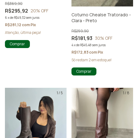
R$369,90
R$295,92
20
% OFF
Coturno Chealse Tratorado -
6
x
de
R$49,32
sem juros
Clara - Preto
R$281,12
com
Pix
R$259,90
Atenção, última peça!
R$181,93
30
% OFF
Comprar
4
x
de
R$45,48
sem juros
R$172,83
com
Pix
Só restam
2
em estoque!
Comprar
1
/
5
1
/
8