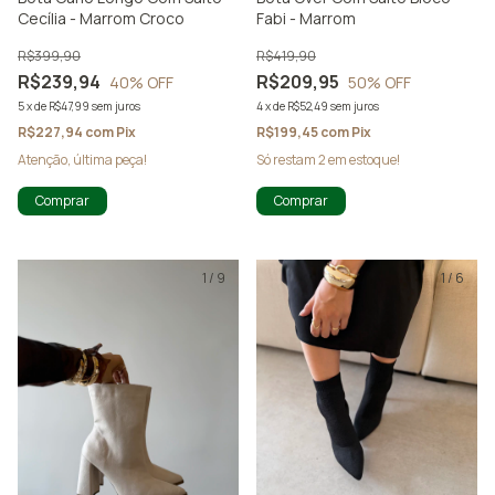
Cecília - Marrom Croco
Fabi - Marrom
R$399,90
R$419,90
R$239,94
R$209,95
40
% OFF
50
% OFF
5
x
de
R$47,99
sem juros
4
x
de
R$52,49
sem juros
R$227,94
com
Pix
R$199,45
com
Pix
Atenção, última peça!
Só restam
2
em estoque!
Comprar
Comprar
1
/
9
1
/
6