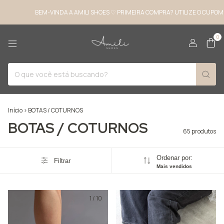
NDA A AMILI SHOES ♡ PRIMEIRA COMPRA? UTILIZE O CUPOM: MEUAMILI
BEM
0
Início
>
BOTAS / COTURNOS
BOTAS / COTURNOS
65 produtos
Ordenar por:
Filtrar
Mais vendidos
1
/
10
1
/
7