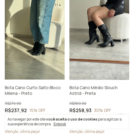
1
/
4
1
/
5
Bota Cano Curto Salto Bloco
Bota Cano Médio Slouch
Milena - Preto
Astrid - Preta
R$279,90
R$369,90
R$237,92
R$258,93
15
% OFF
30
% OFF
5
x
de
R$47,58
sem juros
5
x
de
R$51,79
sem juros
Ao navegar por este site
você aceita o uso de cookies
para agilizar a
R$226,02
com
Pix
R$245,98
com
Pix
sua experiência de compra.
Entendi
Atenção, última peça!
Atenção, última peça!