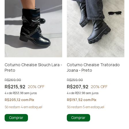
Coturno Chealse Slouch Lara -
Coturno Chealse Tratorado
Preto
Joana - Preto
R$269,90
R$259,90
R$215,92
R$207,92
20
% OFF
20
% OFF
4
x
de
R$53,98
sem juros
4
x
de
R$51,98
sem juros
R$205,12
com
Pix
R$197,52
com
Pix
Só restam
4
em estoque!
Só restam
5
em estoque!
Comprar
Comprar