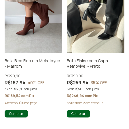
Bota Bico Fino em Meia Joyce
Bota Elaine com Capa
- Marrom
Removível - Preto
R$279,90
R$399,90
R$167,94
R$259,94
40
% OFF
35
% OFF
3
x
de
R$55,98
sem juros
5
x
de
R$51,99
sem juros
R$159,54
com
Pix
R$246,94
com
Pix
Atenção, última peça!
Só restam
2
em estoque!
Comprar
Comprar