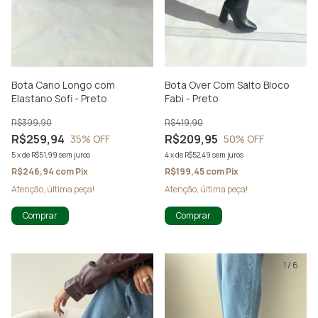
Bota Cano Longo com
Bota Over Com Salto Bloco
Elastano Sofi - Preto
Fabi - Preto
R$399,90
R$419,90
R$259,94
R$209,95
35
% OFF
50
% OFF
5
x
de
R$51,99
sem juros
4
x
de
R$52,49
sem juros
R$246,94
com
Pix
R$199,45
com
Pix
Atenção, última peça!
Atenção, última peça!
Comprar
Comprar
1
/
7
1
/
6