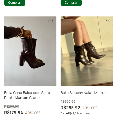
Comprar
Comprar
1
/
5
1
/
4
Bota Cano Baixo com Salto
Bota Slouchy Nala - Marrom
Rubi - Marrom Croco
R$369,90
R$299,90
R$295,92
20
% OFF
R$179,94
40
% OFF
6
x
de
R$49,32
sem juros