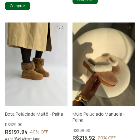
Comprar
1
/
4
1
/
5
Bota Pelúciada Maitê - Palha
Mule Pelúciado Manuela -
Palha
R$329,90
R$269,90
R$197,94
40
% OFF
R$215,92
20
% OFF
4
x
de
R$49,49
sem juros