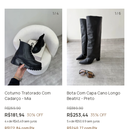
1
/
4
1
/
6
Coturno Tratorado Com
Bota Com Capa Cano Longo
Cadarço - Mia
Beatriz - Preto
R$259,90
R$389,90
R$181,94
R$253,44
30
% OFF
35
% OFF
4
x
de
R$45,49
sem juros
5
x
de
R$50,69
sem juros
R$172,84
com
Pix
R$240,77
com
Pix