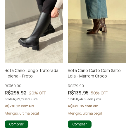
Bota Cano Longo Tratorada
Bota Cano Curto Com Salto
Helena - Preto
Lola - Marrom Croco
R$369,90
R$279,90
R$295,92
R$139,95
20
% OFF
50
% OFF
6
x
de
R$49,32
sem juros
3
x
de
R$46,65
sem juros
R$281,12
com
Pix
R$132,95
com
Pix
Atenção, última peça!
Atenção, última peça!
Comprar
Comprar