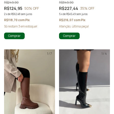
R$249,90
R$349,90
R$124,95
R$227,44
50
% OFF
35
% OFF
2
x
de
R$62,48
sem juros
5
x
de
R$45,49
sem juros
R$118,70
com
Pix
R$216,07
com
Pix
Só restam
3
em estoque!
Atenção, última peça!
Comprar
Comprar
1
/
7
1
/
4