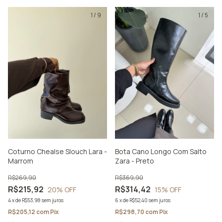
1
/
9
1
/
5
Coturno Chealse Slouch Lara -
Bota Cano Longo Com Salto
Marrom
Zara - Preto
R$269,90
R$369,90
R$215,92
R$314,42
20
% OFF
15
% OFF
4
x
de
R$53,98
sem juros
6
x
de
R$52,40
sem juros
R$205,12
com
Pix
R$298,70
com
Pix