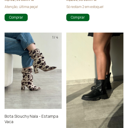
Atenção, última peça!
Só restam
2
em estoque!
Comprar
Comprar
1
/
4
1
/
3
Bota Slouchy Nala - Estampa
Vaca