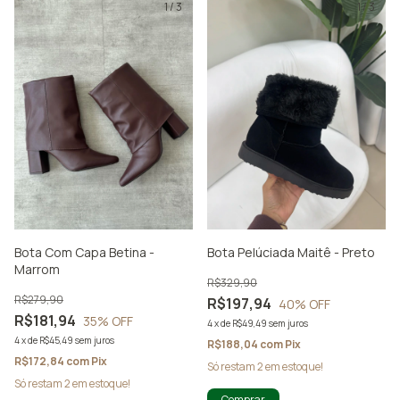
1
/
3
1
/
3
Bota Com Capa Betina -
Bota Pelúciada Maitê - Preto
Marrom
R$329,90
R$279,90
R$197,94
40
% OFF
R$181,94
35
% OFF
4
x
de
R$49,49
sem juros
4
x
de
R$45,49
sem juros
R$188,04
com
Pix
R$172,84
com
Pix
Só restam
2
em estoque!
Só restam
2
em estoque!
Comprar