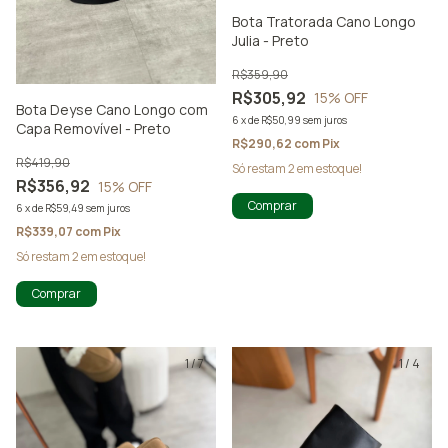
Bota Tratorada Cano Longo
Julia - Preto
R$359,90
R$305,92
15
% OFF
Bota Deyse Cano Longo com
6
x
de
R$50,99
sem juros
Capa Removível - Preto
R$290,62
com
Pix
R$419,90
Só restam
2
em estoque!
R$356,92
15
% OFF
Comprar
6
x
de
R$59,49
sem juros
R$339,07
com
Pix
Só restam
2
em estoque!
Comprar
1
/
7
1
/
4