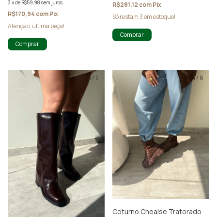
3
x
de
R$59,98
sem juros
R$281,12
com
Pix
R$170,94
com
Pix
Só restam
3
em estoque!
Atenção, última peça!
Comprar
Comprar
1
/
5
1
/
8
Coturno Chealse Tratorado