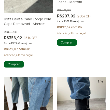
Joana - Marrom
R$259,90
R$207,92
20
% OFF
Bota Deyse Cano Longo com
4
x
de
R$51,98
sem juros
Capa Removível - Marrom
R$197,52
com
Pix
R$419,90
Atenção, última peça!
R$356,92
15
% OFF
Comprar
6
x
de
R$59,49
sem juros
R$339,07
com
Pix
Atenção, última peça!
Comprar
1
/
4
1
/
4