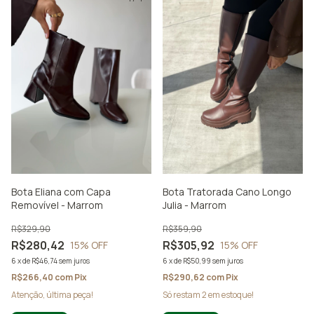
Bota Eliana com Capa
Bota Tratorada Cano Longo
Removível - Marrom
Julia - Marrom
R$329,90
R$359,90
R$280,42
R$305,92
15
% OFF
15
% OFF
6
x
de
R$46,74
sem juros
6
x
de
R$50,99
sem juros
R$266,40
com
Pix
R$290,62
com
Pix
Atenção, última peça!
Só restam
2
em estoque!