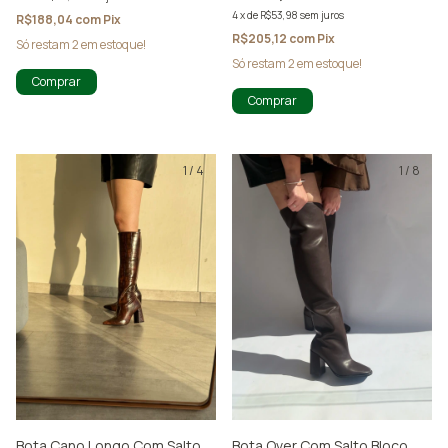
4
x
de
R$53,98
sem juros
R$188,04
com
Pix
R$205,12
com
Pix
Só restam
2
em estoque!
Só restam
2
em estoque!
Comprar
Comprar
1
/
4
1
/
8
Bota Cano Longo Com Salto
Bota Over Com Salto Bloco