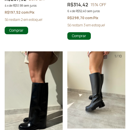
R$314,42
15
% OFF
4
x
de
R$51,98
sem juros
6
x
de
R$52,40
sem juros
R$197,52
com
Pix
R$298,70
com
Pix
Só restam
2
em estoque!
Só restam
3
em estoque!
Comprar
Comprar
1
/
5
1
/
10