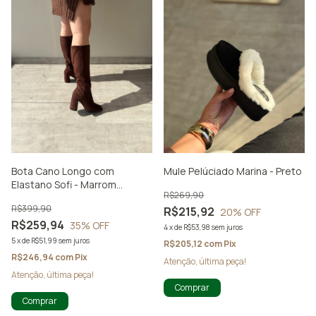
Bota Cano Longo com
Mule Pelúciado Marina - Preto
Elastano Sofi - Marrom
R$269,90
Camurça
R$399,90
R$215,92
20
% OFF
R$259,94
35
% OFF
4
x
de
R$53,98
sem juros
5
x
de
R$51,99
sem juros
R$205,12
com
Pix
R$246,94
com
Pix
Atenção, última peça!
Atenção, última peça!
Comprar
Comprar