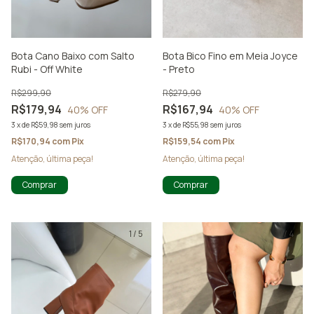
Bota Cano Baixo com Salto
Bota Bico Fino em Meia Joyce
Rubi - Off White
- Preto
R$299,90
R$279,90
R$179,94
R$167,94
40
% OFF
40
% OFF
3
x
de
R$59,98
sem juros
3
x
de
R$55,98
sem juros
R$170,94
com
Pix
R$159,54
com
Pix
Atenção, última peça!
Atenção, última peça!
Comprar
Comprar
1
/
5
1
/
4