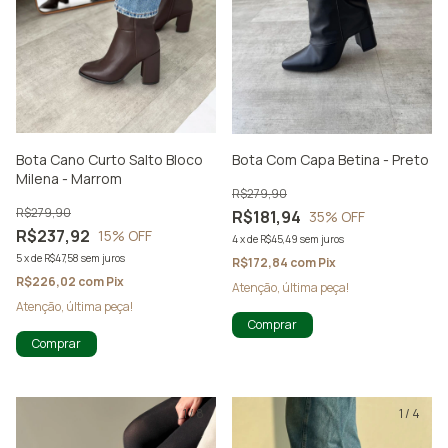
Bota Cano Curto Salto Bloco
Bota Com Capa Betina - Preto
Milena - Marrom
R$279,90
R$279,90
R$181,94
35
% OFF
R$237,92
15
% OFF
4
x
de
R$45,49
sem juros
5
x
de
R$47,58
sem juros
R$172,84
com
Pix
R$226,02
com
Pix
Atenção, última peça!
Atenção, última peça!
Comprar
Comprar
1
/
8
1
/
4