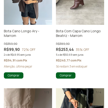
Bota Cano Longo Ary -
Bota Com Capa Cano Longo
Marrom
Beatriz - Marrom
R$359,90
R$389,90
R$99,90
R$253,44
72
% OFF
35
% OFF
2
x
de
R$49,95
sem juros
5
x
de
R$50,69
sem juros
R$94,91
com
Pix
R$240,77
com
Pix
Atenção, última peça!
Só restam
3
em estoque!
Comprar
Comprar
1
/
5
1
/
4