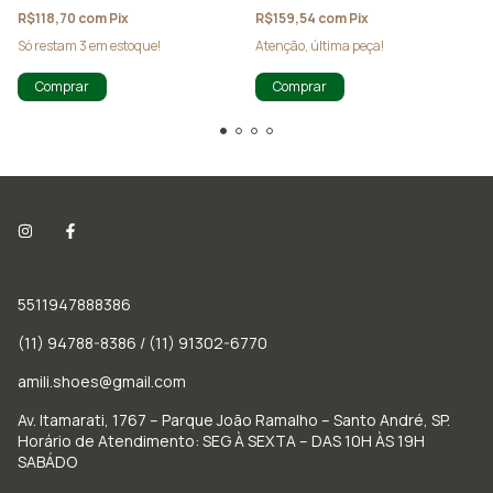
R$118,70
com
Pix
R$159,54
com
Pix
Só restam
3
em estoque!
Atenção, última peça!
Comprar
Comprar
5511947888386
(11) 94788-8386 / (11) 91302-6770
amili.shoes@gmail.com
Av. Itamarati, 1767 – Parque João Ramalho – Santo André, SP.
Horário de Atendimento: SEG À SEXTA – DAS 10H ÀS 19H
SABÁDO