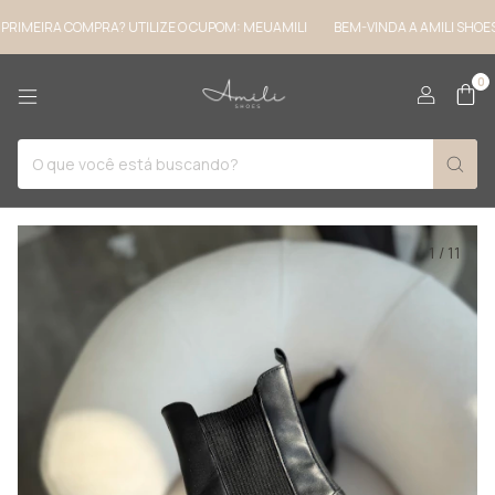
EIRA COMPRA? UTILIZE O CUPOM: MEUAMILI
BEM-VINDA A AMILI SHOES ♡ P
0
1
/
11