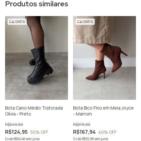
Produtos similares
GRÁTIS
GRÁTIS
Bota Cano Médio Tratorada
Bota Bico Fino em Meia Joyce
Olívia - Preto
- Marrom
R$249,90
R$279,90
R$124,95
R$167,94
50
% OFF
40
% OFF
2
x
de
R$62,48
sem juros
3
x
de
R$55,98
sem juros