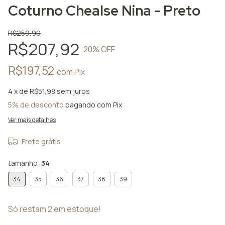
Coturno Chealse Nina - Preto
R$259,90
R$207,92
20
% OFF
R$197,52
com
Pix
4
x de
R$51,98
sem juros
5% de desconto
pagando com Pix
Ver mais detalhes
Frete grátis
tamanho:
34
34
35
36
37
38
39
Só restam
2
em estoque!