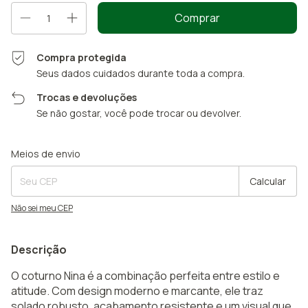
Compra protegida
Seus dados cuidados durante toda a compra.
Trocas e devoluções
Se não gostar, você pode trocar ou devolver.
Entregas para o CEP:
Alterar CEP
Meios de envio
Calcular
Não sei meu CEP
Descrição
O coturno Nina é a combinação perfeita entre estilo e
atitude. Com design moderno e marcante, ele traz
solado robusto, acabamento resistente e um visual que