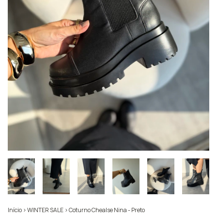
Início
>
WINTER SALE
>
Coturno Chealse Nina - Preto